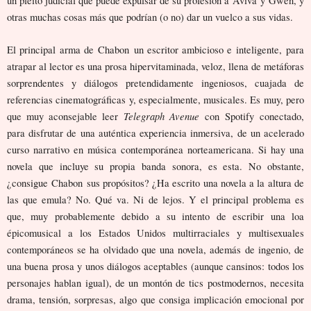
un pleito judicial que puede expulsar de su profesión a Aviva y Gwen, y
otras muchas cosas más que podrían (o no) dar un vuelco a sus vidas.
El principal arma de Chabon un escritor ambicioso e inteligente, para
atrapar al lector es una prosa hipervitaminada, veloz, llena de metáforas
sorprendentes y diálogos pretendidamente ingeniosos, cuajada de
referencias cinematográficas y, especialmente, musicales. Es muy, pero
Telegraph Avenue
que muy aconsejable leer
con Spotify conectado,
para disfrutar de una auténtica experiencia inmersiva, de un acelerado
curso narrativo en música contemporánea norteamericana. Si hay una
novela que incluye su propia banda sonora, es esta. No obstante,
¿consigue Chabon sus propósitos? ¿Ha escrito una novela a la altura de
las que emula? No. Qué va. Ni de lejos. Y el principal problema es
que, muy probablemente debido a su intento de escribir una loa
épicomusical a los Estados Unidos multirraciales y multisexuales
contemporáneos se ha olvidado que una novela, además de ingenio, de
una buena prosa y unos diálogos aceptables (aunque cansinos: todos los
personajes hablan igual), de un montón de tics postmodernos, necesita
drama, tensión, sorpresas, algo que consiga implicación emocional por