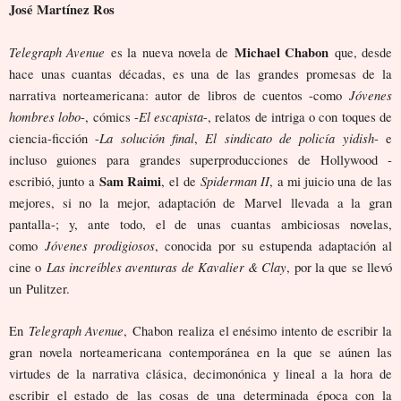
José Martínez Ros
Telegraph Avenue
Michael Chabon
es la nueva novela de
que, desde
hace unas cuantas décadas, es una de las grandes promesas de la
Jóvenes
narrativa norteamericana: autor de libros de cuentos -como
hombres lobo
El escapista
-, cómics -
-, relatos de intriga o con toques de
La solución final
El sindicato de policía yidish
ciencia-ficción -
,
- e
incluso guiones para grandes superproducciones de Hollywood -
Sam Raimi
Spiderman II
escribió, junto a
, el de
, a mi juicio una de las
mejores, si no la mejor, adaptación de Marvel llevada a la gran
pantalla-; y, ante todo, el de unas cuantas ambiciosas novelas,
Jóvenes prodigiosos
como
, conocida por su estupenda adaptación al
Las increíbles aventuras de Kavalier & Clay
cine o
, por la que se llevó
un Pulitzer.
Telegraph Avenue
En
, Chabon realiza el enésimo intento de escribir la
gran novela norteamericana contemporánea en la que se aúnen las
virtudes de la narrativa clásica, decimonónica y lineal a la hora de
escribir el estado de las cosas de una determinada época con la