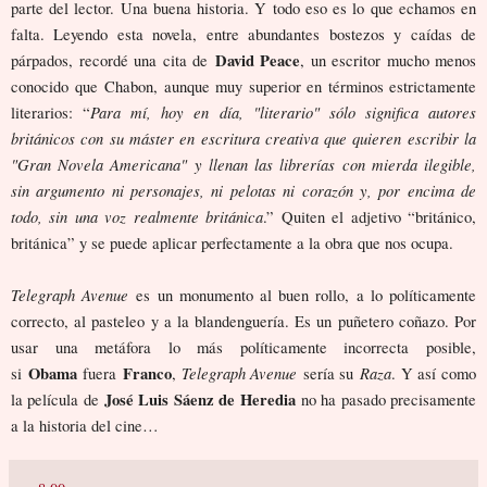
parte del lector. Una buena historia. Y todo eso es lo que echamos en
falta. Leyendo esta novela, entre abundantes bostezos y caídas de
David Peace
párpados, recordé una cita de
, un escritor mucho menos
conocido que Chabon, aunque muy superior en términos estrictamente
Para mí, hoy en día, "literario" sólo significa autores
literarios: “
británicos con su máster en escritura creativa que quieren escribir la
"Gran Novela Americana" y llenan las librerías con mierda ilegible,
sin argumento ni personajes, ni pelotas ni corazón y, por encima de
todo, sin una voz realmente británica
.” Quiten el adjetivo “británico,
británica” y se puede aplicar perfectamente a la obra que nos ocupa.
Telegraph Avenue
es un monumento al buen rollo, a lo políticamente
correcto, al pasteleo y a la blandenguería. Es un puñetero coñazo. Por
usar una metáfora lo más políticamente incorrecta posible,
Obama
Franco
Telegraph Avenue
Raza
si
fuera
,
sería su
. Y así como
José Luis Sáenz de Heredia
la película de
no ha pasado precisamente
a la historia del cine…