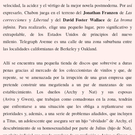
velocidad, la acidez y el vértigo de la mejor novela postmoderna. Por así
Jonathan Franzen
Las
expresarlo, Chabon juega en el terreno del
de
correcciones
Libertad
David Foster Wallace
La broma
y
y del
de
infinita
. Para realizarlo, elige una pequeño lugar, pero significativo y
extrapolable, de los Estados Unidos de principios del nuevo
milenio. Telegraph Avenue es una calle de una zona suburbana entre
las localidades californianas de Berkeley y Oakland.
Allí se encuentra una pequeña tienda de discos que sobrevive a duras
penas gracias al mercado de los coleccionistas de vinilos y que, de
repente, se ve amenazada por la irrupción de una gran empresa que
pretende construir una megatienda a un par de manzanas de sus
establecimiento. Los dueños (Archy y Nat) y sus esposas
(Aviva y Gwen), que trabajan como comadronas en la zona, tendrán
que enfrentarse a una situación que les obliga a replantearse sus
prioridades y, además, a una serie de problemas añadidos, que incluyen
a Titus, un adolescente que asegura ser un hijo “olvidado” de Archy, el
descubrimiento de su homosexualidad por parte de Julius (hijo de Nat),